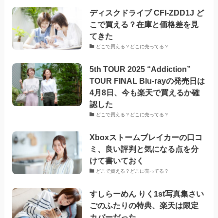
ディスクドライブ CFI-ZDD1J ど
こで買える？在庫と価格差を見
てきた
どこで買える？どこに売ってる？
5th TOUR 2025 “Addiction”
TOUR FINAL Blu-rayの発売日は
4月8日、今も楽天で買えるか確
認した
どこで買える？どこに売ってる？
Xboxストームブレイカーの口コ
ミ、良い評判と気になる点を分
けて書いておく
どこで買える？どこに売ってる？
すしらーめん りく1st写真集さい
ごのふたりの特典、楽天は限定
カバーだった