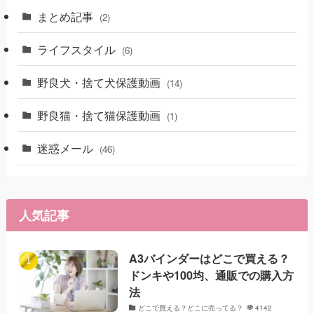
まとめ記事
(2)
ライフスタイル
(6)
野良犬・捨て犬保護動画
(14)
野良猫・捨て猫保護動画
(1)
迷惑メール
(46)
人気記事
A3バインダーはどこで買える？
ドンキや100均、通販での購入方
法
どこで買える？どこに売ってる？
4142