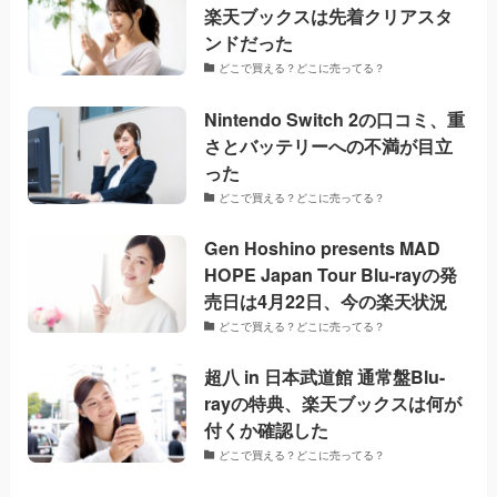
楽天ブックスは先着クリアスタ
ンドだった
どこで買える？どこに売ってる？
Nintendo Switch 2の口コミ、重
さとバッテリーへの不満が目立
った
どこで買える？どこに売ってる？
Gen Hoshino presents MAD
HOPE Japan Tour Blu-rayの発
売日は4月22日、今の楽天状況
どこで買える？どこに売ってる？
超八 in 日本武道館 通常盤Blu-
rayの特典、楽天ブックスは何が
付くか確認した
どこで買える？どこに売ってる？