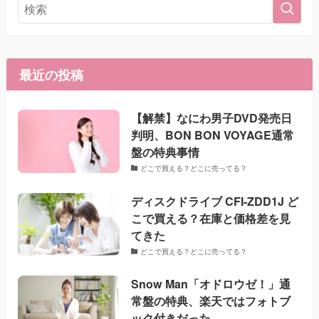
最近の投稿
【解禁】なにわ男子DVD発売日
判明、BON BON VOYAGE通常
盤の特典事情
どこで買える？どこに売ってる？
ディスクドライブ CFI-ZDD1J ど
こで買える？在庫と価格差を見
てきた
どこで買える？どこに売ってる？
Snow Man「オドロウゼ！」通
常盤の特典、楽天ではフォトブ
ック付きだった