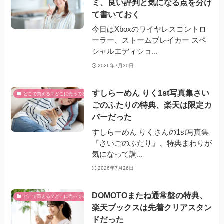
ミ、良い評判と気になる点を分け
て書いておく
今日はXboxのワイヤレスコントロ
ーラー、ストームブレイカー スペ
シャルエディショ...
2026年7月30日
すしらーめん りく1st写真集さい
どこで買える？どこに売ってる？
ごのふたりの特典、楽天は限定カ
バーだった
すしらーめん りくさんの1st写真集
『さいごのふたり』、特典まわりが
気になって調...
2026年7月26日
DOMOTOまたね通常盤の特典、
どこで買える？どこに売ってる？
楽天ブックスは先着クリアスタン
ドだった