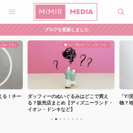
ブログを更新しました
売ってる？
どこで買える？どこに売ってる？
る！チー
ダッフィーのぬいぐるみはどこで買え
「Y!災
る？販売店まとめ【ディズニーランド・
物？地
イオン・ドンキなど】