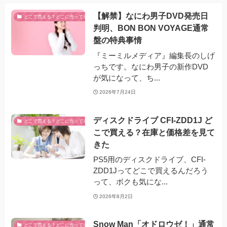
【解禁】なにわ男子DVD発売日
どこで買える？どこに売ってる？
判明、BON BON VOYAGE通常
盤の特典事情
『ミーミルメディア』編集長のしげ
っちです。なにわ男子の新作DVD
が気になって、ち...
2026年7月24日
ディスクドライブ CFI-ZDD1J ど
どこで買える？どこに売ってる？
こで買える？在庫と価格差を見て
きた
PS5用のディスクドライブ、CFI-
ZDD1Jってどこで買えるんだろう
って、ボクも気にな...
2026年8月2日
Snow Man「オドロウゼ！」通常
どこで買える？どこに売ってる？