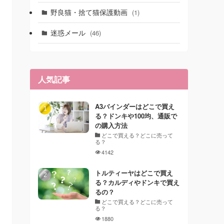
野良猫・捨て猫保護動画
(1)
迷惑メール
(46)
人気記事
A3バインダーはどこで買え
る？ドンキや100均、通販で
の購入方法
どこで買える？どこに売って
る？
4142
トルティーヤはどこで買え
る？カルディやドンキで買え
るの？
どこで買える？どこに売って
る？
1880