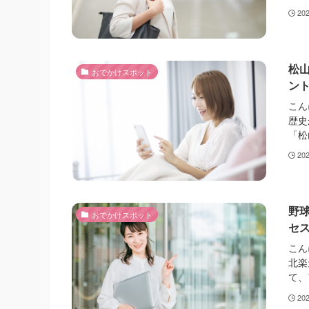
20
松
おでかけスポット
ン
こん
歴史
「松
20
野
おでかけスポット
セ
こん
北楽
て、
20