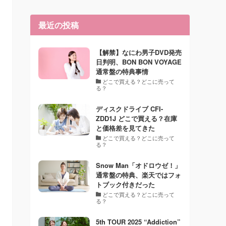
最近の投稿
【解禁】なにわ男子DVD発売
日判明、BON BON VOYAGE
通常盤の特典事情
どこで買える？どこに売って
る？
ディスクドライブ CFI-
ZDD1J どこで買える？在庫
と価格差を見てきた
どこで買える？どこに売って
る？
Snow Man「オドロウゼ！」
通常盤の特典、楽天ではフォ
トブック付きだった
どこで買える？どこに売って
る？
5th TOUR 2025 “Addiction”