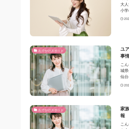
大人
小学
20
ユ
おでかけスポット
事
こん
城県
仙台
20
家
おでかけスポット
報
こん