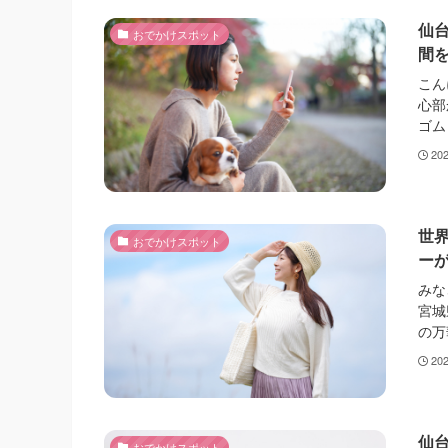
仙
おでかけスポット
間
こん
心部
ゴム
20
世
おでかけスポット
ー
みな
宮城
の万
20
仙
おでかけスポット