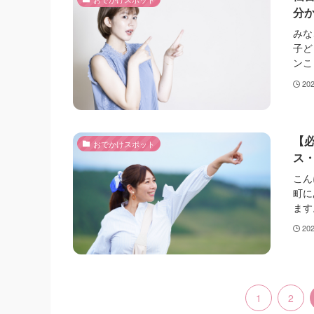
分
みな
子ど
ンこ
20
【
おでかけスポット
ス
こん
町に
ます
20
1
2