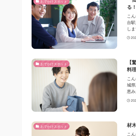
おでかけスポット
る
こん
台駅
しま
20
【
おでかけスポット
料
こん
城県
恵み
20
材
おでかけスポット
こん