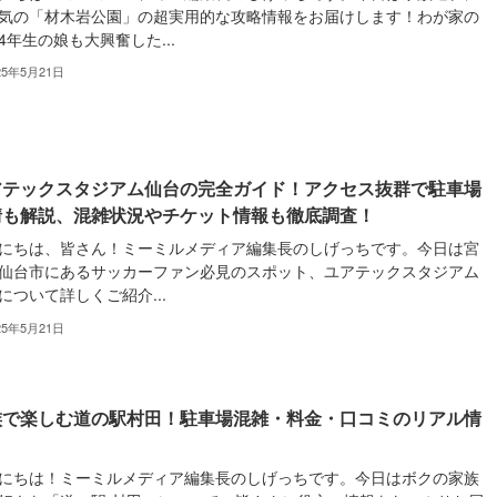
気の「材木岩公園」の超実用的な攻略情報をお届けします！わが家の
4年生の娘も大興奮した...
25年5月21日
アテックスタジアム仙台の完全ガイド！アクセス抜群で駐車場
情も解説、混雑状況やチケット情報も徹底調査！
にちは、皆さん！ミーミルメディア編集長のしげっちです。今日は宮
仙台市にあるサッカーファン必見のスポット、ユアテックスタジアム
について詳しくご紹介...
25年5月21日
族で楽しむ道の駅村田！駐車場混雑・料金・口コミのリアル情
にちは！ミーミルメディア編集長のしげっちです。今日はボクの家族