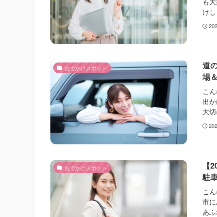
も大
けし
20
道
おでかけスポット
場
こん
出か
大切
20
【2
おでかけスポット
駐
こん
市に
あふ