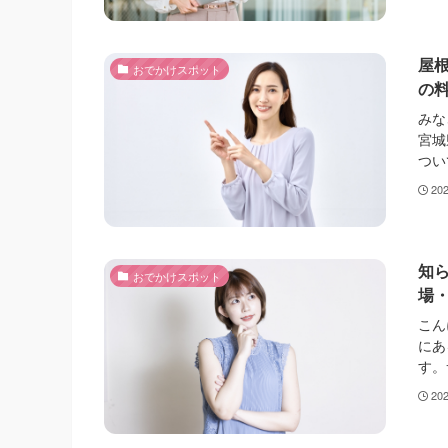
屋
おでかけスポット
の
みな
宮城
つい
20
知
おでかけスポット
場
こん
にあ
す。
20