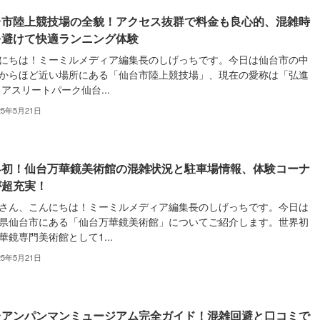
台市陸上競技場の全貌！アクセス抜群で料金も良心的、混雑時
を避けて快適ランニング体験
にちは！ミーミルメディア編集長のしげっちです。今日は仙台市の中
からほど近い場所にある「仙台市陸上競技場」、現在の愛称は「弘進
 アスリートパーク仙台...
25年5月21日
界初！仙台万華鏡美術館の混雑状況と駐車場情報、体験コーナ
が超充実！
さん、こんにちは！ミーミルメディア編集長のしげっちです。今日は
県仙台市にある「仙台万華鏡美術館」についてご紹介します。世界初
華鏡専門美術館として1...
25年5月21日
台アンパンマンミュージアム完全ガイド！混雑回避と口コミで