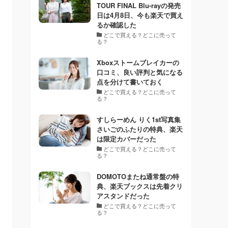
TOUR FINAL Blu-rayの発売
日は4月8日、今も楽天で買え
るか確認した
どこで買える？どこに売って
る？
Xboxストームブレイカーの
口コミ、良い評判と気になる
点を分けて書いておく
どこで買える？どこに売って
る？
すしらーめん りく1st写真集
さいごのふたりの特典、楽天
は限定カバーだった
どこで買える？どこに売って
る？
DOMOTOまたね通常盤の特
典、楽天ブックスは先着クリ
アスタンドだった
どこで買える？どこに売って
る？