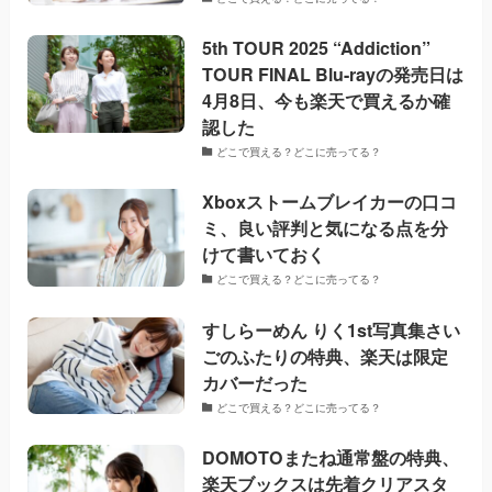
5th TOUR 2025 “Addiction”
TOUR FINAL Blu-rayの発売日は
4月8日、今も楽天で買えるか確
認した
どこで買える？どこに売ってる？
Xboxストームブレイカーの口コ
ミ、良い評判と気になる点を分
けて書いておく
どこで買える？どこに売ってる？
すしらーめん りく1st写真集さい
ごのふたりの特典、楽天は限定
カバーだった
どこで買える？どこに売ってる？
DOMOTOまたね通常盤の特典、
楽天ブックスは先着クリアスタ