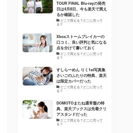
TOUR FINAL Blu-rayの発売
日は4月8日、今も楽天で買え
るか確認した
どこで買える？どこに売って
る？
Xboxストームブレイカーの
口コミ、良い評判と気になる
点を分けて書いておく
どこで買える？どこに売って
る？
すしらーめん りく1st写真集
さいごのふたりの特典、楽天
は限定カバーだった
どこで買える？どこに売って
る？
DOMOTOまたね通常盤の特
典、楽天ブックスは先着クリ
アスタンドだった
どこで買える？どこに売って
る？