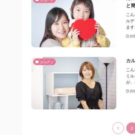
と
こん
ルデ
ます
20
カ
カルディ
こん
ミル
が、
20
1
2