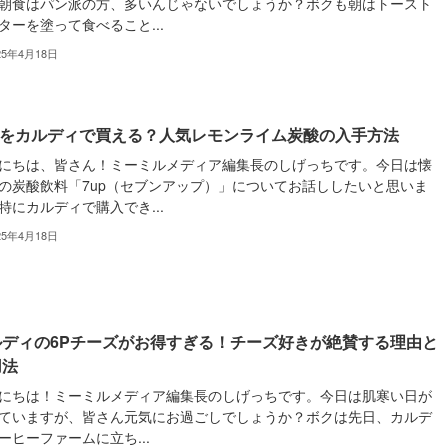
朝食はパン派の方、多いんじゃないでしょうか？ボクも朝はトースト
ターを塗って食べること...
25年4月18日
upをカルディで買える？人気レモンライム炭酸の入手方法
にちは、皆さん！ミーミルメディア編集長のしげっちです。今日は懐
の炭酸飲料「7up（セブンアップ）」についてお話ししたいと思いま
特にカルディで購入でき...
25年4月18日
ルディの6Pチーズがお得すぎる！チーズ好きが絶賛する理由と
用法
にちは！ミーミルメディア編集長のしげっちです。今日は肌寒い日が
ていますが、皆さん元気にお過ごしでしょうか？ボクは先日、カルデ
ーヒーファームに立ち...