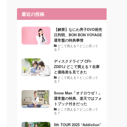
最近の投稿
【解禁】なにわ男子DVD発売
日判明、BON BON VOYAGE
通常盤の特典事情
どこで買える？どこに売って
る？
ディスクドライブ CFI-
ZDD1J どこで買える？在庫
と価格差を見てきた
どこで買える？どこに売って
る？
Snow Man「オドロウゼ！」
通常盤の特典、楽天ではフォ
トブック付きだった
どこで買える？どこに売って
る？
5th TOUR 2025 “Addiction”