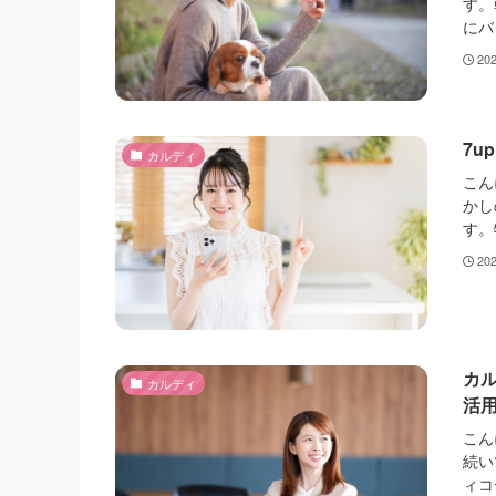
す。
にバ
20
7
カルディ
こん
かし
す。
20
カ
カルディ
活
こん
続い
ィコ