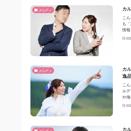
カ
カルディ
こん
も「
情報
20
カ
カルディ
逸
こん
ルデ
や海
20
カ
カルディ