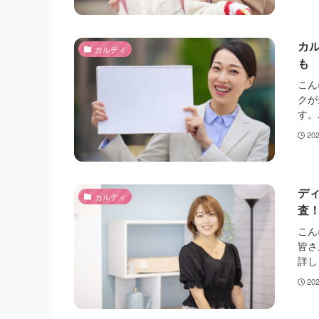
カ
カルディ
も
こん
クが
す。
20
デ
カルディ
査
こん
皆さ
詳し
20