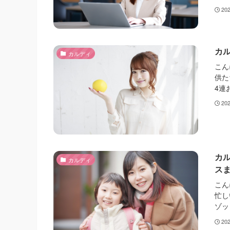
20
カ
カルディ
こん
供た
4連
20
カ
カルディ
ス
こん
忙し
ゾッ
20