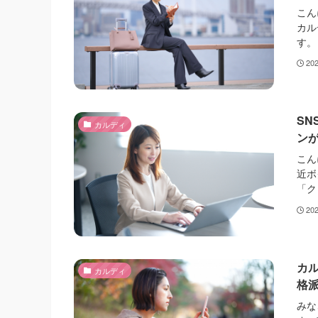
こん
カル
す。
20
S
カルディ
ン
こん
近ボ
「ク
20
カ
カルディ
格
みな