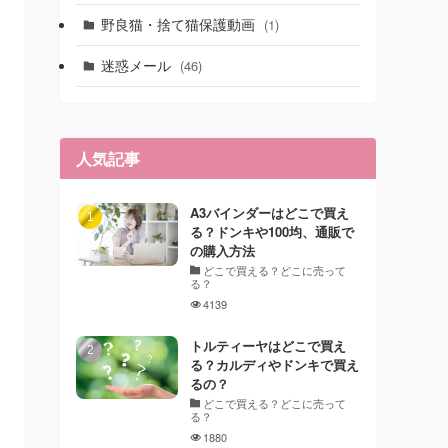
野良猫・捨て猫保護動画
(1)
迷惑メール
(46)
人気記事
A3バインダーはどこで買え
る？ドンキや100均、通販で
の購入方法
どこで買える？どこに売って
る？
4139
トルティーヤはどこで買え
る？カルディやドンキで買え
るの？
どこで買える？どこに売って
る？
1880