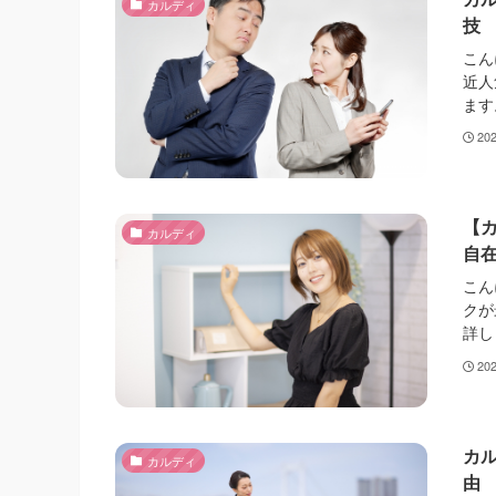
カルディ
技
こん
近人
ます
20
【
カルディ
自
こん
クが
詳し
20
カ
カルディ
由