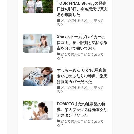
TOUR FINAL Blu-rayの発売
日は4月8日、今も楽天で買え
るか確認した
どこで買える？どこに売って
る？
Xboxストームブレイカーの
口コミ、良い評判と気になる
点を分けて書いておく
どこで買える？どこに売って
る？
すしらーめん りく1st写真集
さいごのふたりの特典、楽天
は限定カバーだった
どこで買える？どこに売って
る？
DOMOTOまたね通常盤の特
典、楽天ブックスは先着クリ
アスタンドだった
どこで買える？どこに売って
る？