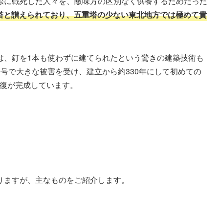
際に戦死した人々を、敵味方の区別なく供養するためだった
美塔と讃えられており、五重塔の少ない東北地方では極めて貴
は、釘を1本も使わずに建てられたという驚きの建築技術も
19号で大きな被害を受け、建立から約330年にして初めての
に修復が完成しています。
りますが、主なものをご紹介します。