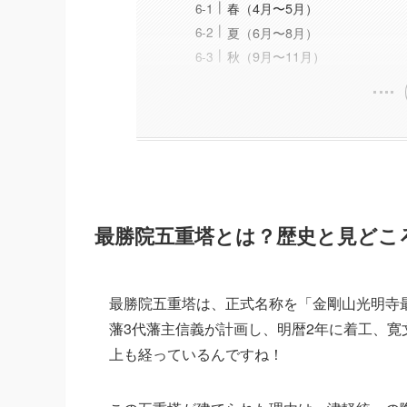
春（4月〜5月）
夏（6月〜8月）
秋（9月〜11月）
最勝院五重塔とは？歴史と見どこ
最勝院五重塔は、正式名称を「金剛山光明寺
藩3代藩主信義が計画し、明暦2年に着工、寛文7
上も経っているんですね！