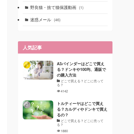
野良猫・捨て猫保護動画
(1)
迷惑メール
(46)
人気記事
A3バインダーはどこで買え
る？ドンキや100均、通販で
の購入方法
どこで買える？どこに売って
る？
4142
トルティーヤはどこで買え
る？カルディやドンキで買え
るの？
どこで買える？どこに売って
る？
1880