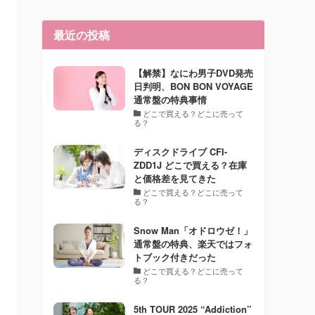
最近の投稿
【解禁】なにわ男子DVD発売
日判明、BON BON VOYAGE
通常盤の特典事情
どこで買える？どこに売って
る？
ディスクドライブ CFI-
ZDD1J どこで買える？在庫
と価格差を見てきた
どこで買える？どこに売って
る？
Snow Man「オドロウゼ！」
通常盤の特典、楽天ではフォ
トブック付きだった
どこで買える？どこに売って
る？
5th TOUR 2025 “Addiction”