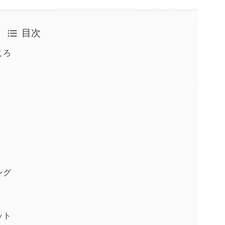
目次
ころ
ング
ット