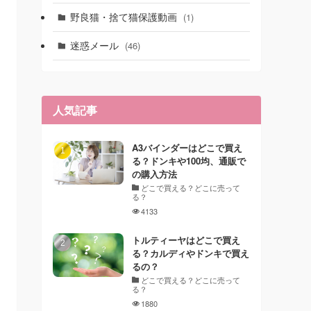
野良猫・捨て猫保護動画
(1)
迷惑メール
(46)
人気記事
A3バインダーはどこで買え
る？ドンキや100均、通販で
の購入方法
どこで買える？どこに売って
る？
4133
トルティーヤはどこで買え
る？カルディやドンキで買え
るの？
どこで買える？どこに売って
る？
1880