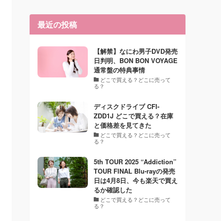
最近の投稿
【解禁】なにわ男子DVD発売
日判明、BON BON VOYAGE
通常盤の特典事情
どこで買える？どこに売って
る？
ディスクドライブ CFI-
ZDD1J どこで買える？在庫
と価格差を見てきた
どこで買える？どこに売って
る？
5th TOUR 2025 “Addiction”
TOUR FINAL Blu-rayの発売
日は4月8日、今も楽天で買え
るか確認した
どこで買える？どこに売って
る？