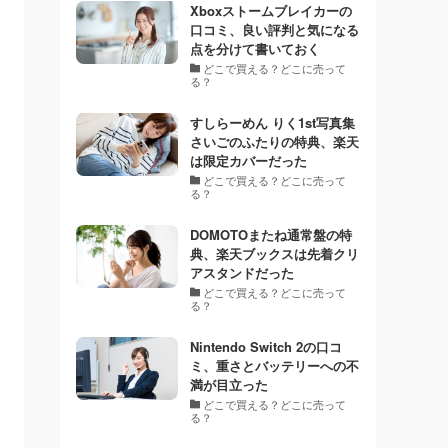
Xboxストームブレイカーの
口コミ、良い評判と気になる
点を分けて書いておく
どこで買える？どこに売って
る？
すしらーめん りく1st写真集
さいごのふたりの特典、楽天
は限定カバーだった
どこで買える？どこに売って
る？
DOMOTOまたね通常盤の特
典、楽天ブックスは先着クリ
アスタンドだった
どこで買える？どこに売って
る？
Nintendo Switch 2の口コ
ミ、重さとバッテリーへの不
満が目立った
どこで買える？どこに売って
る？