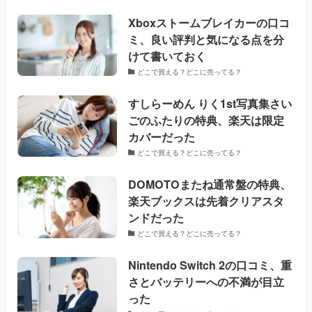
Xboxストームブレイカーの口コ
ミ、良い評判と気になる点を分
けて書いておく
どこで買える？どこに売ってる？
すしらーめん りく1st写真集さい
ごのふたりの特典、楽天は限定
カバーだった
どこで買える？どこに売ってる？
DOMOTOまたね通常盤の特典、
楽天ブックスは先着クリアスタ
ンドだった
どこで買える？どこに売ってる？
Nintendo Switch 2の口コミ、重
さとバッテリーへの不満が目立
った