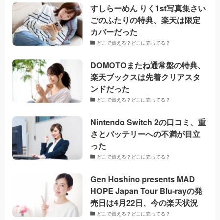
すしらーめん りく1st写真集さい
ごのふたりの特典、楽天は限定
カバーだった
どこで買える？どこに売ってる？
DOMOTOまたね通常盤の特典、
楽天ブックスは先着クリアスタ
ンドだった
どこで買える？どこに売ってる？
Nintendo Switch 2の口コミ、重
さとバッテリーへの不満が目立
った
どこで買える？どこに売ってる？
Gen Hoshino presents MAD
HOPE Japan Tour Blu-rayの発
売日は4月22日、今の楽天状況
どこで買える？どこに売ってる？