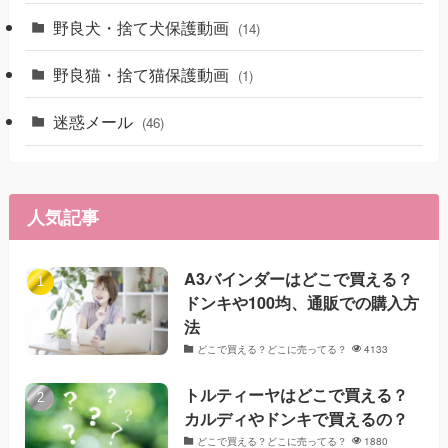
野良犬・捨て犬保護動画
(14)
野良猫・捨て猫保護動画
(1)
迷惑メール
(46)
人気記事
A3バインダーはどこで買える？
ドンキや100均、通販での購入方
法
どこで買える？どこに売ってる？
4133
トルティーヤはどこで買える？
カルディやドンキで買えるの？
どこで買える？どこに売ってる？
1880