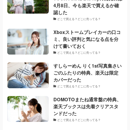
4月8日、今も楽天で買えるか確
認した
どこで買える？どこに売ってる？
Xboxストームブレイカーの口コ
ミ、良い評判と気になる点を分
けて書いておく
どこで買える？どこに売ってる？
すしらーめん りく1st写真集さい
ごのふたりの特典、楽天は限定
カバーだった
どこで買える？どこに売ってる？
DOMOTOまたね通常盤の特典、
楽天ブックスは先着クリアスタ
ンドだった
どこで買える？どこに売ってる？