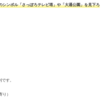
のシンボル「さっぽろテレビ塔」や「大通公園」を見下ろ
利です。
寄り）