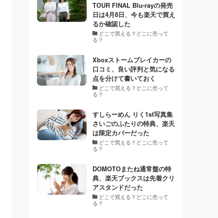
TOUR FINAL Blu-rayの発売
日は4月8日、今も楽天で買え
るか確認した
どこで買える？どこに売って
る？
Xboxストームブレイカーの
口コミ、良い評判と気になる
点を分けて書いておく
どこで買える？どこに売って
る？
すしらーめん りく1st写真集
さいごのふたりの特典、楽天
は限定カバーだった
どこで買える？どこに売って
る？
DOMOTOまたね通常盤の特
典、楽天ブックスは先着クリ
アスタンドだった
どこで買える？どこに売って
る？