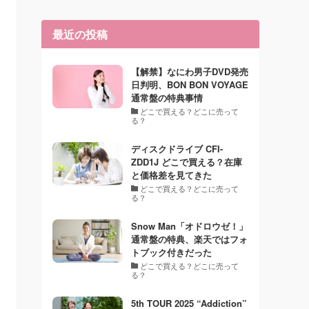
最近の投稿
【解禁】なにわ男子DVD発売
日判明、BON BON VOYAGE
通常盤の特典事情
どこで買える？どこに売って
る？
ディスクドライブ CFI-
ZDD1J どこで買える？在庫
と価格差を見てきた
どこで買える？どこに売って
る？
Snow Man「オドロウゼ！」
通常盤の特典、楽天ではフォ
トブック付きだった
どこで買える？どこに売って
る？
5th TOUR 2025 “Addiction”