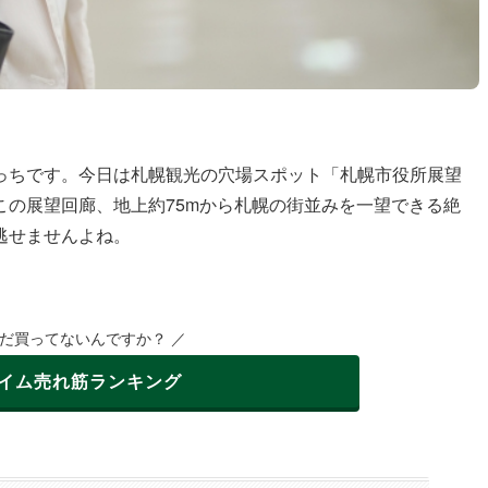
っちです。今日は札幌観光の穴場スポット「札幌市役所展望
この展望回廊、地上約75mから札幌の街並みを一望できる絶
逃せませんよね。
まだ買ってないんですか？ ／
イム
売れ筋ランキング