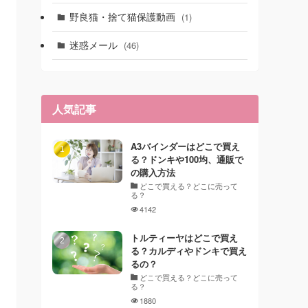
野良猫・捨て猫保護動画
(1)
迷惑メール
(46)
人気記事
A3バインダーはどこで買え
る？ドンキや100均、通販で
の購入方法
どこで買える？どこに売って
る？
4142
トルティーヤはどこで買え
る？カルディやドンキで買え
るの？
どこで買える？どこに売って
る？
1880