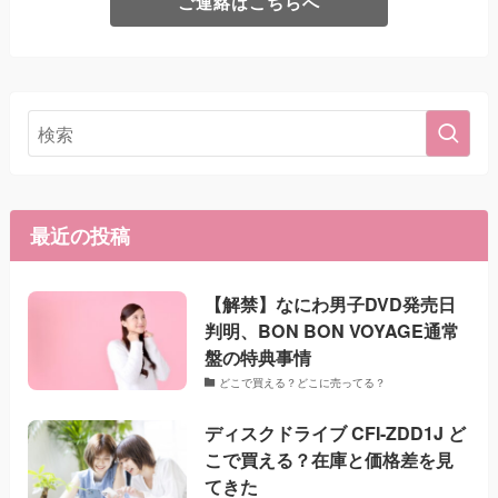
ご連絡はこちらへ
最近の投稿
【解禁】なにわ男子DVD発売日
判明、BON BON VOYAGE通常
盤の特典事情
どこで買える？どこに売ってる？
ディスクドライブ CFI-ZDD1J ど
こで買える？在庫と価格差を見
てきた