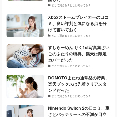
どこで買える？どこに売ってる？
Xboxストームブレイカーの口コ
ミ、良い評判と気になる点を分
けて書いておく
どこで買える？どこに売ってる？
すしらーめん りく1st写真集さい
ごのふたりの特典、楽天は限定
カバーだった
どこで買える？どこに売ってる？
DOMOTOまたね通常盤の特典、
楽天ブックスは先着クリアスタ
ンドだった
どこで買える？どこに売ってる？
Nintendo Switch 2の口コミ、重
さとバッテリーへの不満が目立