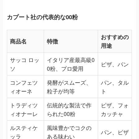
カプート社の代表的な00粉
おすすめの
商品名
特徴
用途
サッコ ロッ
イタリア産最高級0
ピザ、パン
ソ
0粉、プロ愛用
コンフェツ
発酵がスムーズ、
パン、タル
ィオーネ
粒子が均等
ト
トラディツ
伝統的な製法で作
ピザ、フォ
ィオナーレ
られた00粉
カッチャ
ルスティケ
風味豊かでコクの
パン、ピザ
ッラ
ある味わい