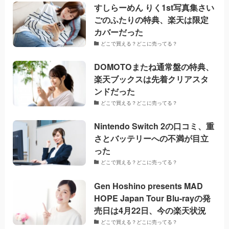
すしらーめん りく1st写真集さい
ごのふたりの特典、楽天は限定
カバーだった
どこで買える？どこに売ってる？
DOMOTOまたね通常盤の特典、
楽天ブックスは先着クリアスタ
ンドだった
どこで買える？どこに売ってる？
Nintendo Switch 2の口コミ、重
さとバッテリーへの不満が目立
った
どこで買える？どこに売ってる？
Gen Hoshino presents MAD
HOPE Japan Tour Blu-rayの発
売日は4月22日、今の楽天状況
どこで買える？どこに売ってる？