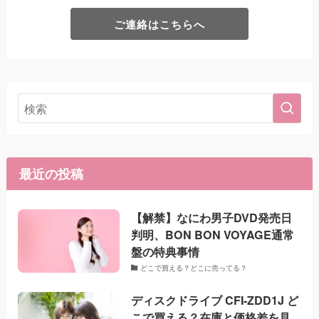
ご連絡はこちらへ
最近の投稿
【解禁】なにわ男子DVD発売日
判明、BON BON VOYAGE通常
盤の特典事情
どこで買える？どこに売ってる？
ディスクドライブ CFI-ZDD1J ど
こで買える？在庫と価格差を見