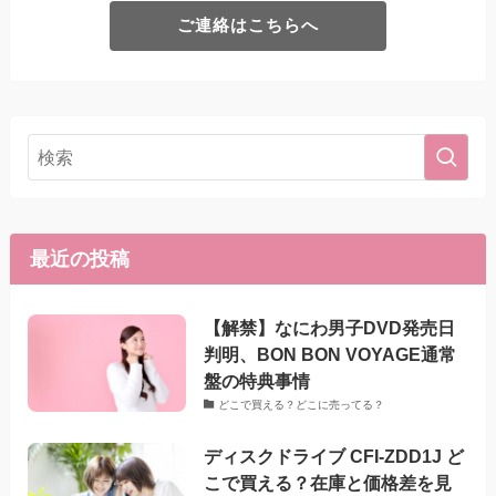
ご連絡はこちらへ
最近の投稿
【解禁】なにわ男子DVD発売日
判明、BON BON VOYAGE通常
盤の特典事情
どこで買える？どこに売ってる？
ディスクドライブ CFI-ZDD1J ど
こで買える？在庫と価格差を見