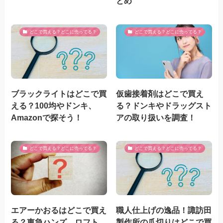
とめ
どこで買える？どこに売ってる？
どこで買える？どこに売ってる？
ブラックライトはどこで買
仮歯接着剤はどこで買え
える？100均やドンキ、
る？ドンキやドラッグスト
Amazonで探そう！
アの取り扱いを調査！
どこで買える？どこに売ってる？
どこで買える？どこに売ってる？
エアーかおるはどこで買え
職人仕上げの逸品！諏訪田
る？東急ハンズ、ロフト、
製作所の爪切りはどこで買