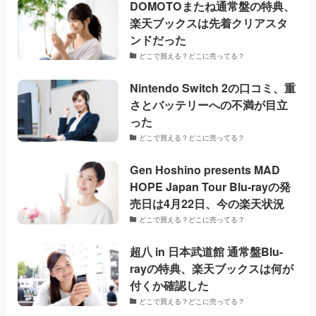
DOMOTOまたね通常盤の特典、
楽天ブックスは先着クリアスタ
ンドだった
どこで買える？どこに売ってる？
Nintendo Switch 2の口コミ、重
さとバッテリーへの不満が目立
った
どこで買える？どこに売ってる？
Gen Hoshino presents MAD
HOPE Japan Tour Blu-rayの発
売日は4月22日、今の楽天状況
どこで買える？どこに売ってる？
超八 in 日本武道館 通常盤Blu-
rayの特典、楽天ブックスは何が
付くか確認した
どこで買える？どこに売ってる？