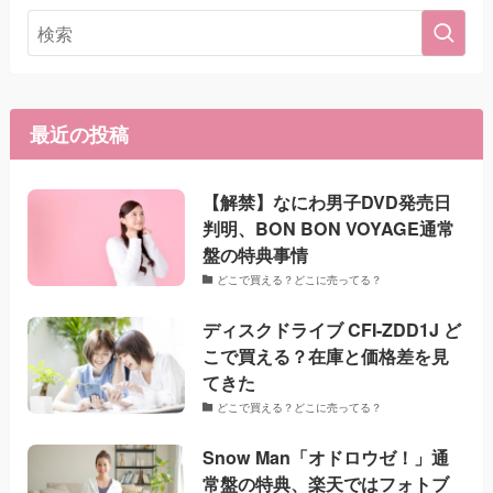
最近の投稿
【解禁】なにわ男子DVD発売日
判明、BON BON VOYAGE通常
盤の特典事情
どこで買える？どこに売ってる？
ディスクドライブ CFI-ZDD1J ど
こで買える？在庫と価格差を見
てきた
どこで買える？どこに売ってる？
Snow Man「オドロウゼ！」通
常盤の特典、楽天ではフォトブ