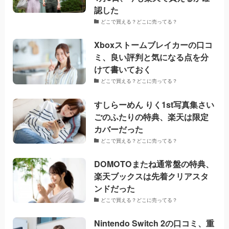
認した
どこで買える？どこに売ってる？
Xboxストームブレイカーの口コ
ミ、良い評判と気になる点を分
けて書いておく
どこで買える？どこに売ってる？
すしらーめん りく1st写真集さい
ごのふたりの特典、楽天は限定
カバーだった
どこで買える？どこに売ってる？
DOMOTOまたね通常盤の特典、
楽天ブックスは先着クリアスタ
ンドだった
どこで買える？どこに売ってる？
Nintendo Switch 2の口コミ、重