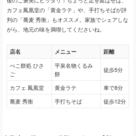
カフェ鳳凰堂の「黄金ラテ」や、手打ちそばが評
判の「蕎麦 秀衡」もオススメ。家族でシェアしな
がら、地元の味を満喫してくださいね。
店名
メニュー
距離
べこ餅処 ひさ
平泉名物くるみ
徒歩5分
ご
餅
カフェ 鳳凰堂
黄金ラテ
車で8分
蕎麦 秀衡
手打ちそば
徒歩12分