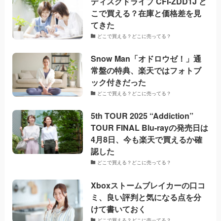
ディスクドライブ CFI-ZDD1J ど
こで買える？在庫と価格差を見
てきた
どこで買える？どこに売ってる？
Snow Man「オドロウゼ！」通
常盤の特典、楽天ではフォトブ
ック付きだった
どこで買える？どこに売ってる？
5th TOUR 2025 “Addiction”
TOUR FINAL Blu-rayの発売日は
4月8日、今も楽天で買えるか確
認した
どこで買える？どこに売ってる？
Xboxストームブレイカーの口コ
ミ、良い評判と気になる点を分
けて書いておく
どこで買える？どこに売ってる？