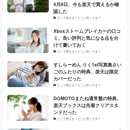
4月8日、今も楽天で買えるか確
認した
どこで買える？どこに売ってる？
Xboxストームブレイカーの口コ
ミ、良い評判と気になる点を分
けて書いておく
どこで買える？どこに売ってる？
すしらーめん りく1st写真集さい
ごのふたりの特典、楽天は限定
カバーだった
どこで買える？どこに売ってる？
DOMOTOまたね通常盤の特典、
楽天ブックスは先着クリアスタ
ンドだった
どこで買える？どこに売ってる？