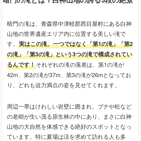
暗門の滝は、青森県中津軽郡西目屋村にある白神
山地の世界遺産エリア内に位置する美しい滝で
す。
実はこの滝、一つではなく「第1の滝」「第2
の滝」「第3の滝」という3つの滝で構成されてい
それぞれの滝の落差は、第1の滝が
るんです！
42m、第2の滝が37m、第3の滝が26mとなってお
り、どれも迫力満点の姿を見せてくれます。
周辺一帯はけわしい岩壁に囲まれ、ブナや松など
の老樹が生い茂る原生林の中にあり、まさに白神
山地の大自然を体感できる絶好のスポットとなっ
ています。特に夏場は涼を求めて訪れる人も多