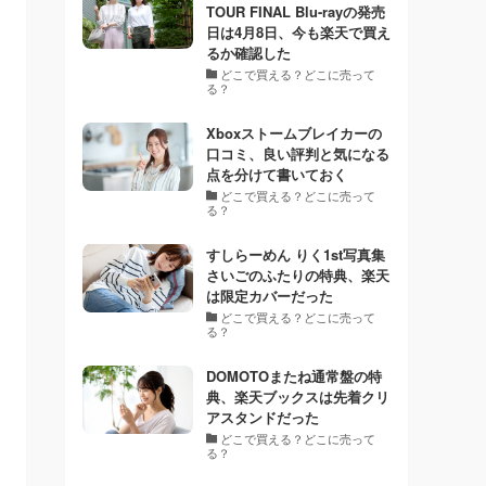
TOUR FINAL Blu-rayの発売
日は4月8日、今も楽天で買え
るか確認した
どこで買える？どこに売って
る？
Xboxストームブレイカーの
口コミ、良い評判と気になる
点を分けて書いておく
どこで買える？どこに売って
る？
すしらーめん りく1st写真集
さいごのふたりの特典、楽天
は限定カバーだった
どこで買える？どこに売って
る？
DOMOTOまたね通常盤の特
典、楽天ブックスは先着クリ
アスタンドだった
どこで買える？どこに売って
る？