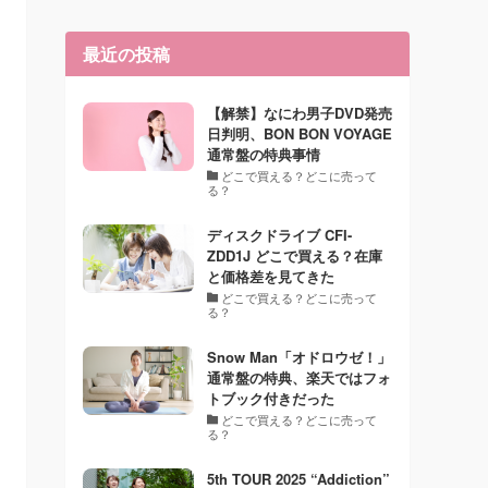
最近の投稿
【解禁】なにわ男子DVD発売
日判明、BON BON VOYAGE
通常盤の特典事情
どこで買える？どこに売って
る？
ディスクドライブ CFI-
ZDD1J どこで買える？在庫
と価格差を見てきた
どこで買える？どこに売って
る？
Snow Man「オドロウゼ！」
通常盤の特典、楽天ではフォ
トブック付きだった
どこで買える？どこに売って
る？
5th TOUR 2025 “Addiction”