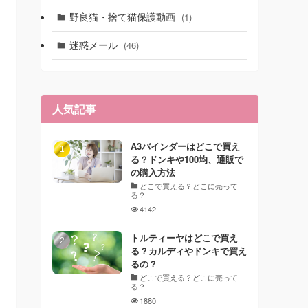
野良猫・捨て猫保護動画
(1)
迷惑メール
(46)
人気記事
A3バインダーはどこで買え
る？ドンキや100均、通販で
の購入方法
どこで買える？どこに売って
る？
4142
トルティーヤはどこで買え
る？カルディやドンキで買え
るの？
どこで買える？どこに売って
る？
1880