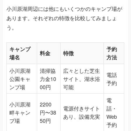
小川原湖周辺には他にもいくつかのキャンプ場が
あります。それぞれの特徴を比較してみましょ
う。
キャンプ
予約
料金
特徴
場名
方法
小川原湖
清掃協
広々とした芝生
電話
公園キャ
力金10
サイト、湖水浴
予約
ンプ場
00円
可能
電
小川原湖
2200
電源付きサイト
話・
畔キャン
円〜38
あり、設備充実
Web
プ場
50円
予約