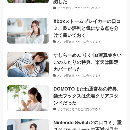
認した
どこで買える？どこに売ってる？
Xboxストームブレイカーの口コ
ミ、良い評判と気になる点を分
けて書いておく
どこで買える？どこに売ってる？
すしらーめん りく1st写真集さい
ごのふたりの特典、楽天は限定
カバーだった
どこで買える？どこに売ってる？
DOMOTOまたね通常盤の特典、
楽天ブックスは先着クリアスタ
ンドだった
どこで買える？どこに売ってる？
Nintendo Switch 2の口コミ、重
さとバッテリーへの不満が目立