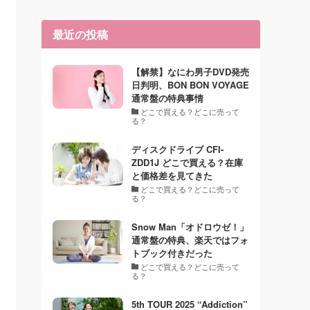
最近の投稿
【解禁】なにわ男子DVD発売
日判明、BON BON VOYAGE
通常盤の特典事情
どこで買える？どこに売って
る？
ディスクドライブ CFI-
ZDD1J どこで買える？在庫
と価格差を見てきた
どこで買える？どこに売って
る？
Snow Man「オドロウゼ！」
通常盤の特典、楽天ではフォ
トブック付きだった
どこで買える？どこに売って
る？
5th TOUR 2025 “Addiction”