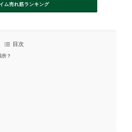
イム
売れ筋ランキング
目次
場所？
！