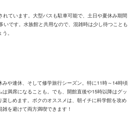
意されています。大型バスも駐車可能で、土日や夏休み期間
多いです。水族館と共用なので、混雑時は少し待つことも
ょう。
みや連休、そして修学旅行シーズン。特に11時～14時頃
ムは満席になることも。でも、開館直後や15時以降はグッ
り楽しめます。ボクのオススメは、朝イチに科学館を攻め
混雑を避けて両方満喫できます！