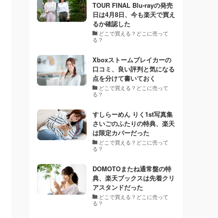
TOUR FINAL Blu-rayの発売
日は4月8日、今も楽天で買え
るか確認した
どこで買える？どこに売って
る？
Xboxストームブレイカーの
口コミ、良い評判と気になる
点を分けて書いておく
どこで買える？どこに売って
る？
すしらーめん りく1st写真集
さいごのふたりの特典、楽天
は限定カバーだった
どこで買える？どこに売って
る？
DOMOTOまたね通常盤の特
典、楽天ブックスは先着クリ
アスタンドだった
どこで買える？どこに売って
る？