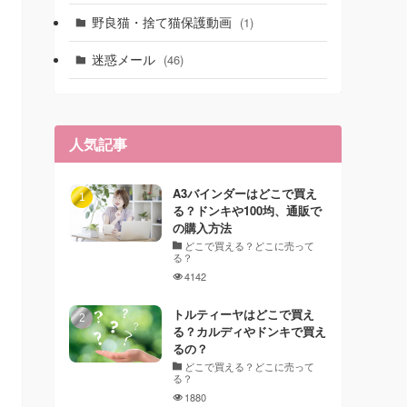
野良猫・捨て猫保護動画
(1)
迷惑メール
(46)
人気記事
A3バインダーはどこで買え
る？ドンキや100均、通販で
の購入方法
どこで買える？どこに売って
る？
4142
トルティーヤはどこで買え
る？カルディやドンキで買え
るの？
どこで買える？どこに売って
る？
1880