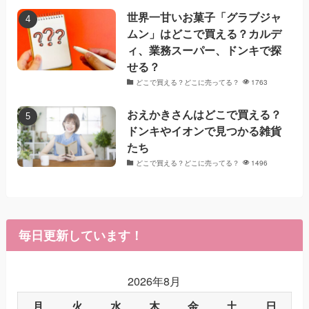
世界一甘いお菓子「グラブジャ
ムン」はどこで買える？カルデ
ィ、業務スーパー、ドンキで探
せる？
どこで買える？どこに売ってる？
1763
おえかきさんはどこで買える？
ドンキやイオンで見つかる雑貨
たち
どこで買える？どこに売ってる？
1496
毎日更新しています！
2026年8月
月
火
水
木
金
土
日