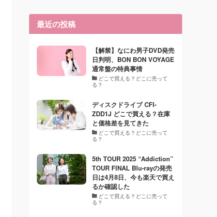
最近の投稿
【解禁】なにわ男子DVD発売
日判明、BON BON VOYAGE
通常盤の特典事情
どこで買える？どこに売って
る？
ディスクドライブ CFI-
ZDD1J どこで買える？在庫
と価格差を見てきた
どこで買える？どこに売って
る？
5th TOUR 2025 “Addiction”
TOUR FINAL Blu-rayの発売
日は4月8日、今も楽天で買え
るか確認した
どこで買える？どこに売って
る？