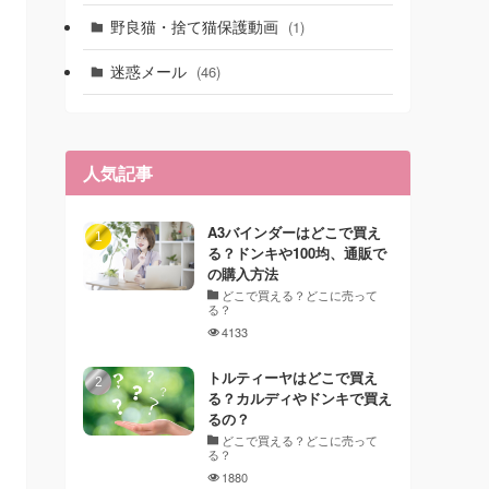
野良猫・捨て猫保護動画
(1)
迷惑メール
(46)
人気記事
A3バインダーはどこで買え
る？ドンキや100均、通販で
の購入方法
どこで買える？どこに売って
る？
4133
トルティーヤはどこで買え
る？カルディやドンキで買え
るの？
どこで買える？どこに売って
る？
1880