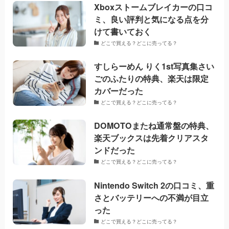
Xboxストームブレイカーの口コ
ミ、良い評判と気になる点を分
けて書いておく
どこで買える？どこに売ってる？
すしらーめん りく1st写真集さい
ごのふたりの特典、楽天は限定
カバーだった
どこで買える？どこに売ってる？
DOMOTOまたね通常盤の特典、
楽天ブックスは先着クリアスタ
ンドだった
どこで買える？どこに売ってる？
Nintendo Switch 2の口コミ、重
さとバッテリーへの不満が目立
った
どこで買える？どこに売ってる？