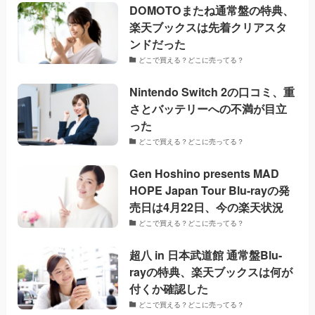
DOMOTOまたね通常盤の特典、
楽天ブックスは先着クリアスタ
ンドだった
どこで買える？どこに売ってる？
Nintendo Switch 2の口コミ、重
さとバッテリーへの不満が目立
った
どこで買える？どこに売ってる？
Gen Hoshino presents MAD
HOPE Japan Tour Blu-rayの発
売日は4月22日、今の楽天状況
どこで買える？どこに売ってる？
超八 in 日本武道館 通常盤Blu-
rayの特典、楽天ブックスは何が
付くか確認した
どこで買える？どこに売ってる？