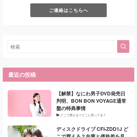
ご連絡はこちらへ
最近の投稿
【解禁】なにわ男子DVD発売日
判明、BON BON VOYAGE通常
盤の特典事情
どこで買える？どこに売ってる？
ディスクドライブ CFI-ZDD1J ど
こで買える？在庫と価格差を見