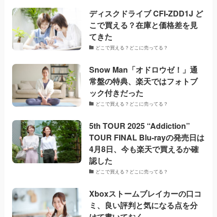
ディスクドライブ CFI-ZDD1J ど
こで買える？在庫と価格差を見
てきた
どこで買える？どこに売ってる？
Snow Man「オドロウゼ！」通
常盤の特典、楽天ではフォトブ
ック付きだった
どこで買える？どこに売ってる？
5th TOUR 2025 “Addiction”
TOUR FINAL Blu-rayの発売日は
4月8日、今も楽天で買えるか確
認した
どこで買える？どこに売ってる？
Xboxストームブレイカーの口コ
ミ、良い評判と気になる点を分
けて書いておく