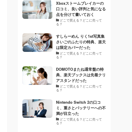
Xboxストームブレイカーの
口コミ、良い評判と気になる
点を分けて書いておく
どこで買える？どこに売って
る？
すしらーめん りく1st写真集
さいごのふたりの特典、楽天
は限定カバーだった
どこで買える？どこに売って
る？
DOMOTOまたね通常盤の特
典、楽天ブックスは先着クリ
アスタンドだった
どこで買える？どこに売って
る？
Nintendo Switch 2の口コ
ミ、重さとバッテリーへの不
満が目立った
どこで買える？どこに売って
る？