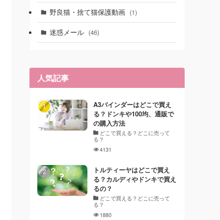
野良猫・捨て猫保護動画
(1)
迷惑メール
(46)
人気記事
A3バインダーはどこで買え
る？ドンキや100均、通販で
の購入方法
どこで買える？どこに売って
る？
4131
トルティーヤはどこで買え
る？カルディやドンキで買え
るの？
どこで買える？どこに売って
る？
1880