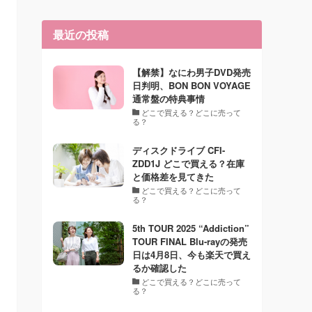
最近の投稿
【解禁】なにわ男子DVD発売
日判明、BON BON VOYAGE
通常盤の特典事情
どこで買える？どこに売って
る？
ディスクドライブ CFI-
ZDD1J どこで買える？在庫
と価格差を見てきた
どこで買える？どこに売って
る？
5th TOUR 2025 “Addiction”
TOUR FINAL Blu-rayの発売
日は4月8日、今も楽天で買え
るか確認した
どこで買える？どこに売って
る？