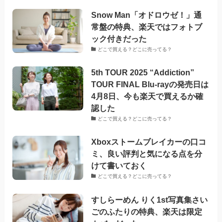
Snow Man「オドロウゼ！」通
常盤の特典、楽天ではフォトブ
ック付きだった
どこで買える？どこに売ってる？
5th TOUR 2025 “Addiction”
TOUR FINAL Blu-rayの発売日は
4月8日、今も楽天で買えるか確
認した
どこで買える？どこに売ってる？
Xboxストームブレイカーの口コ
ミ、良い評判と気になる点を分
けて書いておく
どこで買える？どこに売ってる？
すしらーめん りく1st写真集さい
ごのふたりの特典、楽天は限定