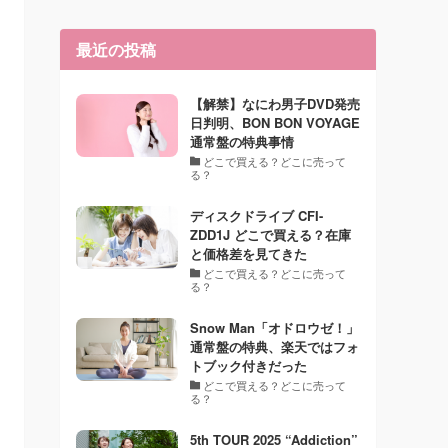
最近の投稿
【解禁】なにわ男子DVD発売
日判明、BON BON VOYAGE
通常盤の特典事情
どこで買える？どこに売って
る？
ディスクドライブ CFI-
ZDD1J どこで買える？在庫
と価格差を見てきた
どこで買える？どこに売って
る？
Snow Man「オドロウゼ！」
通常盤の特典、楽天ではフォ
トブック付きだった
どこで買える？どこに売って
る？
5th TOUR 2025 “Addiction”