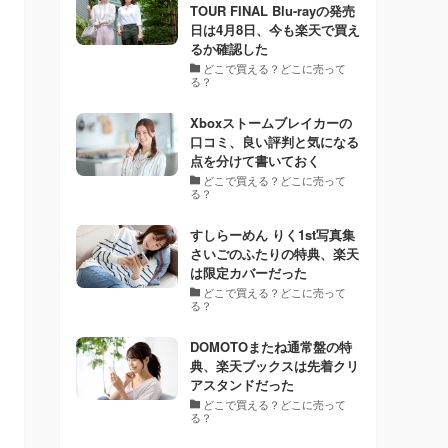
TOUR FINAL Blu-rayの発売
日は4月8日、今も楽天で買え
るか確認した
どこで買える？どこに売って
る？
Xboxストームブレイカーの
口コミ、良い評判と気になる
点を分けて書いておく
どこで買える？どこに売って
る？
すしらーめん りく1st写真集
さいごのふたりの特典、楽天
は限定カバーだった
どこで買える？どこに売って
る？
DOMOTOまたね通常盤の特
典、楽天ブックスは先着クリ
アスタンドだった
どこで買える？どこに売って
る？