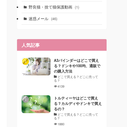
野良猫・捨て猫保護動画
(1)
迷惑メール
(46)
人気記事
A3バインダーはどこで買え
る？ドンキや100均、通販で
の購入方法
どこで買える？どこに売って
る？
4139
トルティーヤはどこで買え
る？カルディやドンキで買え
るの？
どこで買える？どこに売って
る？
1880