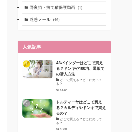
野良猫・捨て猫保護動画
(1)
迷惑メール
(46)
人気記事
A3バインダーはどこで買え
る？ドンキや100均、通販で
の購入方法
どこで買える？どこに売って
る？
4142
トルティーヤはどこで買え
る？カルディやドンキで買え
るの？
どこで買える？どこに売って
る？
1880