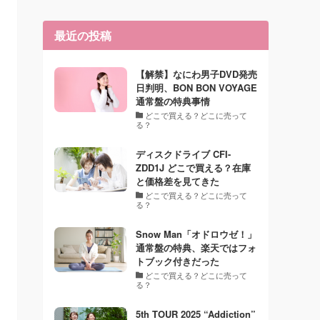
最近の投稿
【解禁】なにわ男子DVD発売
日判明、BON BON VOYAGE
通常盤の特典事情
どこで買える？どこに売って
る？
ディスクドライブ CFI-
ZDD1J どこで買える？在庫
と価格差を見てきた
どこで買える？どこに売って
る？
Snow Man「オドロウゼ！」
通常盤の特典、楽天ではフォ
トブック付きだった
どこで買える？どこに売って
る？
5th TOUR 2025 “Addiction”