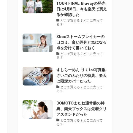
TOUR FINAL Blu-rayの発売
日は4月8日、今も楽天で買え
るか確認した
どこで買える？どこに売って
る？
Xboxストームブレイカーの
口コミ、良い評判と気になる
点を分けて書いておく
どこで買える？どこに売って
る？
すしらーめん りく1st写真集
さいごのふたりの特典、楽天
は限定カバーだった
どこで買える？どこに売って
る？
DOMOTOまたね通常盤の特
典、楽天ブックスは先着クリ
アスタンドだった
どこで買える？どこに売って
る？