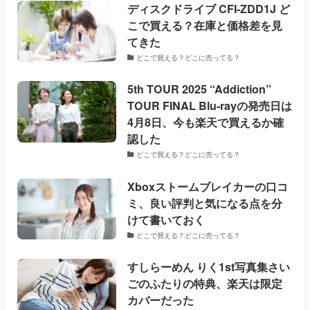
ディスクドライブ CFI-ZDD1J ど
こで買える？在庫と価格差を見
てきた
どこで買える？どこに売ってる？
5th TOUR 2025 “Addiction”
TOUR FINAL Blu-rayの発売日は
4月8日、今も楽天で買えるか確
認した
どこで買える？どこに売ってる？
Xboxストームブレイカーの口コ
ミ、良い評判と気になる点を分
けて書いておく
どこで買える？どこに売ってる？
すしらーめん りく1st写真集さい
ごのふたりの特典、楽天は限定
カバーだった