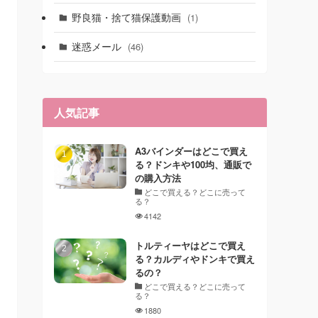
野良猫・捨て猫保護動画
(1)
迷惑メール
(46)
人気記事
A3バインダーはどこで買え
る？ドンキや100均、通販で
の購入方法
どこで買える？どこに売って
る？
4142
トルティーヤはどこで買え
る？カルディやドンキで買え
るの？
どこで買える？どこに売って
る？
1880