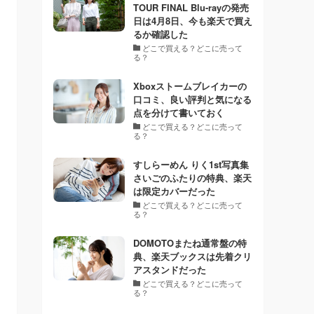
TOUR FINAL Blu-rayの発売
日は4月8日、今も楽天で買え
るか確認した
どこで買える？どこに売って
る？
Xboxストームブレイカーの
口コミ、良い評判と気になる
点を分けて書いておく
どこで買える？どこに売って
る？
すしらーめん りく1st写真集
さいごのふたりの特典、楽天
は限定カバーだった
どこで買える？どこに売って
る？
DOMOTOまたね通常盤の特
典、楽天ブックスは先着クリ
アスタンドだった
どこで買える？どこに売って
る？