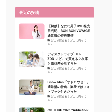
最近の投稿
【解禁】なにわ男子DVD発売
日判明、BON BON VOYAGE
通常盤の特典事情
どこで買える？どこに売って
る？
ディスクドライブ CFI-
ZDD1J どこで買える？在庫
と価格差を見てきた
どこで買える？どこに売って
る？
Snow Man「オドロウゼ！」
通常盤の特典、楽天ではフォ
トブック付きだった
どこで買える？どこに売って
る？
5th TOUR 2025 “Addiction”