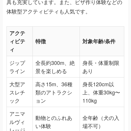
具も充実しています。また、ピザ作り体験などの
体験型アクティビティも人気です。
アクテ
ィビテ
特徴
対象年齢/条件
ィ
ジップ
全長約300m、絶
身長・体重制限
ライン
景を楽しめる
あり
大型ア
高さ15m、36種
身長120cm以
スレチ
類のアトラクシ
上、体重30kg〜
ック
ョン
110kg
アニマ
動物とのふれあ
全年齢（犬の入
ルヴィ
い体験
場不可）
レッジ