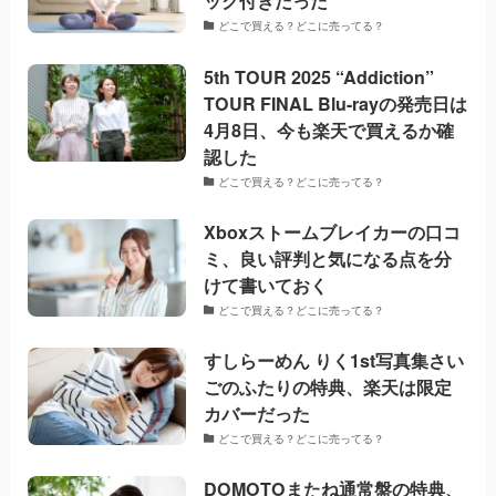
ック付きだった
どこで買える？どこに売ってる？
5th TOUR 2025 “Addiction”
TOUR FINAL Blu-rayの発売日は
4月8日、今も楽天で買えるか確
認した
どこで買える？どこに売ってる？
Xboxストームブレイカーの口コ
ミ、良い評判と気になる点を分
けて書いておく
どこで買える？どこに売ってる？
すしらーめん りく1st写真集さい
ごのふたりの特典、楽天は限定
カバーだった
どこで買える？どこに売ってる？
DOMOTOまたね通常盤の特典、