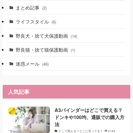
まとめ記事
(2)
ライフスタイル
(6)
野良犬・捨て犬保護動画
(14)
野良猫・捨て猫保護動画
(1)
迷惑メール
(46)
人気記事
A3バインダーはどこで買える？
ドンキや100均、通販での購入方
法
どこで買える？どこに売ってる？
4142