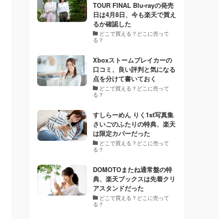
TOUR FINAL Blu-rayの発売
日は4月8日、今も楽天で買え
るか確認した
どこで買える？どこに売って
る？
Xboxストームブレイカーの
口コミ、良い評判と気になる
点を分けて書いておく
どこで買える？どこに売って
る？
すしらーめん りく1st写真集
さいごのふたりの特典、楽天
は限定カバーだった
どこで買える？どこに売って
る？
DOMOTOまたね通常盤の特
典、楽天ブックスは先着クリ
アスタンドだった
どこで買える？どこに売って
る？