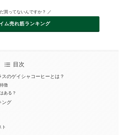
まだ買ってないんですか？ ／
イム
売れ筋ランキング
目次
ラスのゲイシャコーヒーとは？
特徴
はある？
キング
スト