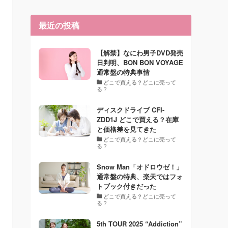
最近の投稿
【解禁】なにわ男子DVD発売
日判明、BON BON VOYAGE
通常盤の特典事情
どこで買える？どこに売って
る？
ディスクドライブ CFI-
ZDD1J どこで買える？在庫
と価格差を見てきた
どこで買える？どこに売って
る？
Snow Man「オドロウゼ！」
通常盤の特典、楽天ではフォ
トブック付きだった
どこで買える？どこに売って
る？
5th TOUR 2025 “Addiction”