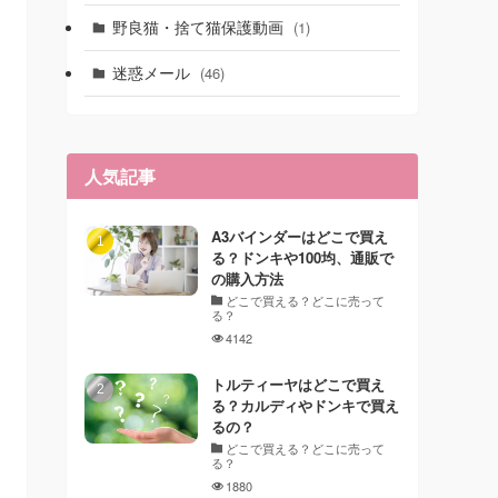
野良猫・捨て猫保護動画
(1)
迷惑メール
(46)
人気記事
A3バインダーはどこで買え
る？ドンキや100均、通販で
の購入方法
どこで買える？どこに売って
る？
4142
トルティーヤはどこで買え
る？カルディやドンキで買え
るの？
どこで買える？どこに売って
る？
1880