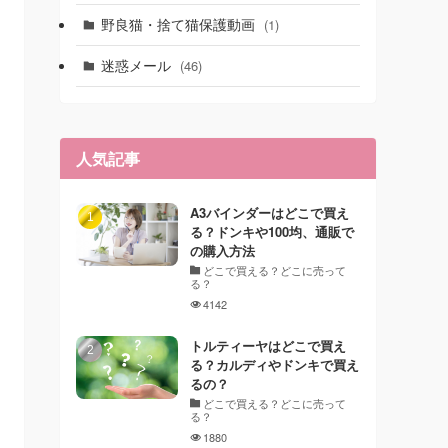
野良猫・捨て猫保護動画
(1)
迷惑メール
(46)
人気記事
A3バインダーはどこで買え
る？ドンキや100均、通販で
の購入方法
どこで買える？どこに売って
る？
4142
トルティーヤはどこで買え
る？カルディやドンキで買え
るの？
どこで買える？どこに売って
る？
1880