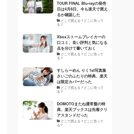
TOUR FINAL Blu-rayの発売
日は4月8日、今も楽天で買え
るか確認した
どこで買える？どこに売って
る？
Xboxストームブレイカーの
口コミ、良い評判と気になる
点を分けて書いておく
どこで買える？どこに売って
る？
すしらーめん りく1st写真集
さいごのふたりの特典、楽天
は限定カバーだった
どこで買える？どこに売って
る？
DOMOTOまたね通常盤の特
典、楽天ブックスは先着クリ
アスタンドだった
どこで買える？どこに売って
る？