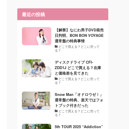
最近の投稿
【解禁】なにわ男子DVD発売
日判明、BON BON VOYAGE
通常盤の特典事情
どこで買える？どこに売って
る？
ディスクドライブ CFI-
ZDD1J どこで買える？在庫
と価格差を見てきた
どこで買える？どこに売って
る？
Snow Man「オドロウゼ！」
通常盤の特典、楽天ではフォ
トブック付きだった
どこで買える？どこに売って
る？
5th TOUR 2025 “Addiction”