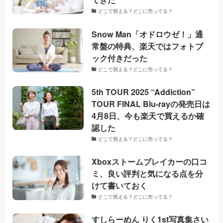
どこで買える？どこに売ってる？
Snow Man「オドロウゼ！」通
常盤の特典、楽天ではフォトブ
ック付きだった
どこで買える？どこに売ってる？
5th TOUR 2025 “Addiction”
TOUR FINAL Blu-rayの発売日は
4月8日、今も楽天で買えるか確
認した
どこで買える？どこに売ってる？
Xboxストームブレイカーの口コ
ミ、良い評判と気になる点を分
けて書いておく
どこで買える？どこに売ってる？
すしらーめん りく1st写真集さい