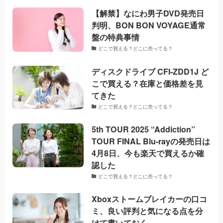
【解禁】なにわ男子DVD発売日
判明、BON BON VOYAGE通常
盤の特典事情
どこで買える？どこに売ってる？
ディスクドライブ CFI-ZDD1J ど
こで買える？在庫と価格差を見
てきた
どこで買える？どこに売ってる？
5th TOUR 2025 “Addiction”
TOUR FINAL Blu-rayの発売日は
4月8日、今も楽天で買えるか確
認した
どこで買える？どこに売ってる？
Xboxストームブレイカーの口コ
ミ、良い評判と気になる点を分
けて書いておく