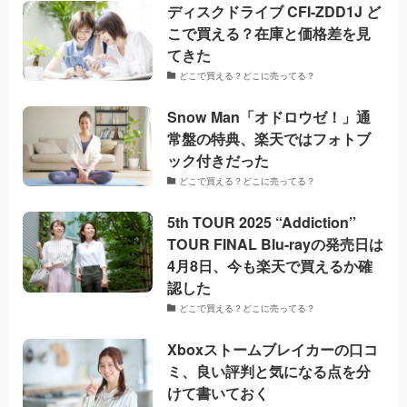
ディスクドライブ CFI-ZDD1J ど
こで買える？在庫と価格差を見
てきた
どこで買える？どこに売ってる？
Snow Man「オドロウゼ！」通
常盤の特典、楽天ではフォトブ
ック付きだった
どこで買える？どこに売ってる？
5th TOUR 2025 “Addiction”
TOUR FINAL Blu-rayの発売日は
4月8日、今も楽天で買えるか確
認した
どこで買える？どこに売ってる？
Xboxストームブレイカーの口コ
ミ、良い評判と気になる点を分
けて書いておく