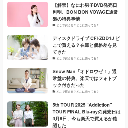
【解禁】なにわ男子DVD発売日
判明、BON BON VOYAGE通常
盤の特典事情
どこで買える？どこに売ってる？
ディスクドライブ CFI-ZDD1J ど
こで買える？在庫と価格差を見
てきた
どこで買える？どこに売ってる？
Snow Man「オドロウゼ！」通
常盤の特典、楽天ではフォトブ
ック付きだった
どこで買える？どこに売ってる？
5th TOUR 2025 “Addiction”
TOUR FINAL Blu-rayの発売日は
4月8日、今も楽天で買えるか確
認した