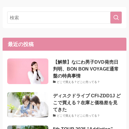
最近の投稿
【解禁】なにわ男子DVD発売日
判明、BON BON VOYAGE通常
盤の特典事情
どこで買える？どこに売ってる？
ディスクドライブ CFI-ZDD1J ど
こで買える？在庫と価格差を見
てきた
どこで買える？どこに売ってる？
5th TOUR 2025 “Addiction”