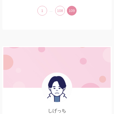
1
...
108
109
しげっち