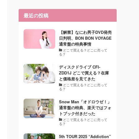
最近の投稿
【解禁】なにわ男子DVD発売
日判明、BON BON VOYAGE
通常盤の特典事情
どこで買える？どこに売って
る？
ディスクドライブ CFI-
ZDD1J どこで買える？在庫
と価格差を見てきた
どこで買える？どこに売って
る？
Snow Man「オドロウゼ！」
通常盤の特典、楽天ではフォ
トブック付きだった
どこで買える？どこに売って
る？
5th TOUR 2025 “Addiction”