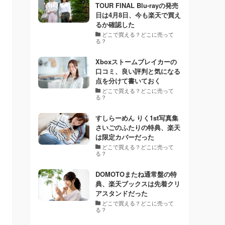
TOUR FINAL Blu-rayの発売
日は4月8日、今も楽天で買え
るか確認した
どこで買える？どこに売って
る？
Xboxストームブレイカーの
口コミ、良い評判と気になる
点を分けて書いておく
どこで買える？どこに売って
る？
すしらーめん りく1st写真集
さいごのふたりの特典、楽天
は限定カバーだった
どこで買える？どこに売って
る？
DOMOTOまたね通常盤の特
典、楽天ブックスは先着クリ
アスタンドだった
どこで買える？どこに売って
る？