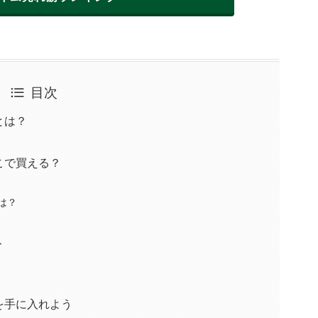
目次
とは？
こで買える？
いは？
ト
を手に入れよう