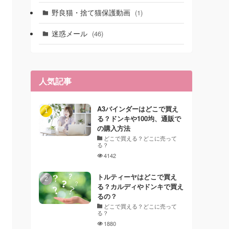
野良猫・捨て猫保護動画
(1)
迷惑メール
(46)
人気記事
A3バインダーはどこで買え
る？ドンキや100均、通販で
の購入方法
どこで買える？どこに売って
る？
4142
トルティーヤはどこで買え
る？カルディやドンキで買え
るの？
どこで買える？どこに売って
る？
1880