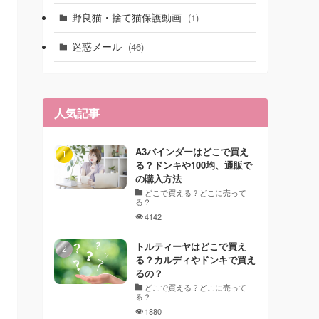
野良猫・捨て猫保護動画
(1)
迷惑メール
(46)
人気記事
A3バインダーはどこで買え
る？ドンキや100均、通販で
の購入方法
どこで買える？どこに売って
る？
4142
トルティーヤはどこで買え
る？カルディやドンキで買え
るの？
どこで買える？どこに売って
る？
1880