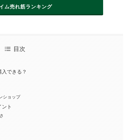
イム
売れ筋ランキング
目次
購入できる？
インショップ
イント
さ