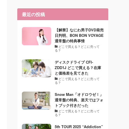
最近の投稿
【解禁】なにわ男子DVD発売
日判明、BON BON VOYAGE
通常盤の特典事情
どこで買える？どこに売って
る？
ディスクドライブ CFI-
ZDD1J どこで買える？在庫
と価格差を見てきた
どこで買える？どこに売って
る？
Snow Man「オドロウゼ！」
通常盤の特典、楽天ではフォ
トブック付きだった
どこで買える？どこに売って
る？
5th TOUR 2025 “Addiction”