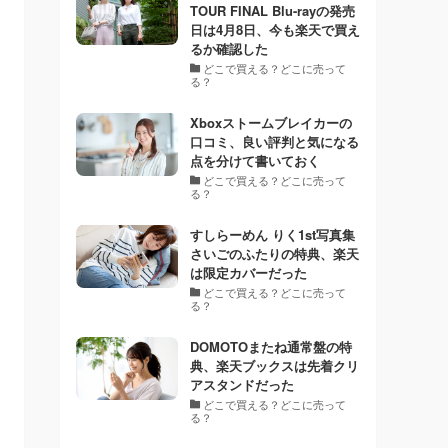
TOUR FINAL Blu-rayの発売
日は4月8日、今も楽天で買え
るか確認した
どこで買える？どこに売って
る？
Xboxストームブレイカーの
口コミ、良い評判と気になる
点を分けて書いておく
どこで買える？どこに売って
る？
すしらーめん りく1st写真集
さいごのふたりの特典、楽天
は限定カバーだった
どこで買える？どこに売って
る？
DOMOTOまたね通常盤の特
典、楽天ブックスは先着クリ
アスタンドだった
どこで買える？どこに売って
る？