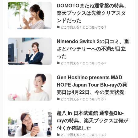
DOMOTOまたね通常盤の特典、
楽天ブックスは先着クリアスタ
ンドだった
どこで買える？どこに売ってる？
Nintendo Switch 2の口コミ、重
さとバッテリーへの不満が目立
った
どこで買える？どこに売ってる？
Gen Hoshino presents MAD
HOPE Japan Tour Blu-rayの発
売日は4月22日、今の楽天状況
どこで買える？どこに売ってる？
超八 in 日本武道館 通常盤Blu-
rayの特典、楽天ブックスは何が
付くか確認した
どこで買える？どこに売ってる？