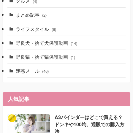
グルメ
(4)
まとめ記事
(2)
ライフスタイル
(6)
野良犬・捨て犬保護動画
(14)
野良猫・捨て猫保護動画
(1)
迷惑メール
(46)
人気記事
A3バインダーはどこで買える？
ドンキや100均、通販での購入方
法