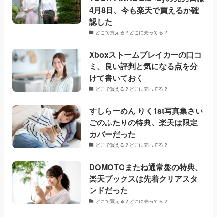
4月8日、今も楽天で買えるか確
認した
どこで買える？どこに売ってる？
Xboxストームブレイカーの口コ
ミ、良い評判と気になる点を分
けて書いておく
どこで買える？どこに売ってる？
すしらーめん りく1st写真集さい
ごのふたりの特典、楽天は限定
カバーだった
どこで買える？どこに売ってる？
DOMOTOまたね通常盤の特典、
楽天ブックスは先着クリアスタ
ンドだった
どこで買える？どこに売ってる？