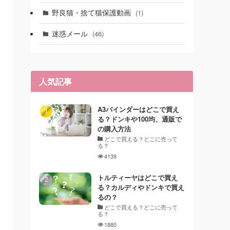
野良猫・捨て猫保護動画
(1)
迷惑メール
(46)
人気記事
A3バインダーはどこで買え
る？ドンキや100均、通販で
の購入方法
どこで買える？どこに売って
る？
4139
トルティーヤはどこで買え
る？カルディやドンキで買え
るの？
どこで買える？どこに売って
る？
1880