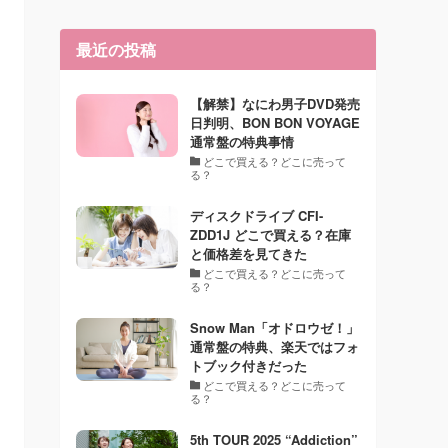
最近の投稿
【解禁】なにわ男子DVD発売
日判明、BON BON VOYAGE
通常盤の特典事情
どこで買える？どこに売って
る？
ディスクドライブ CFI-
ZDD1J どこで買える？在庫
と価格差を見てきた
どこで買える？どこに売って
る？
Snow Man「オドロウゼ！」
通常盤の特典、楽天ではフォ
トブック付きだった
どこで買える？どこに売って
る？
5th TOUR 2025 “Addiction”