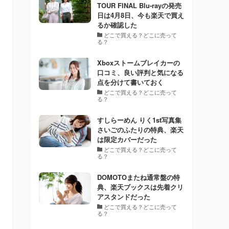
TOUR FINAL Blu-rayの発売
日は4月8日、今も楽天で買え
るか確認した
どこで買える？どこに売って
る？
Xboxストームブレイカーの
口コミ、良い評判と気になる
点を分けて書いておく
どこで買える？どこに売って
る？
すしらーめん りく1st写真集
さいごのふたりの特典、楽天
は限定カバーだった
どこで買える？どこに売って
る？
DOMOTOまたね通常盤の特
典、楽天ブックスは先着クリ
アスタンドだった
どこで買える？どこに売って
る？