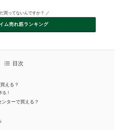
まだ買ってないんですか？ ／
イム
売れ筋ランキング
目次
で買える？
作る！
センターで買える？
る